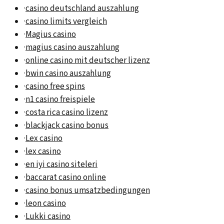
·
casino deutschland auszahlung
·
casino limits vergleich
·
Magius casino
·
magius casino auszahlung
·
online casino mit deutscher lizenz
·
bwin casino auszahlung
·
casino free spins
·
n1 casino freispiele
·
costa rica casino lizenz
·
blackjack casino bonus
·
Lex casino
·
lex casino
·
en iyi casino siteleri
·
baccarat casino online
·
casino bonus umsatzbedingungen
·
leon casino
·
Lukki casino