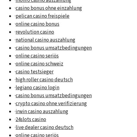
·
monro casino auszahlung
·
casino bonus ohne einzahlung
·
pelican casino freispiele
·
online casino bonus
·
revolution casino
·
national casino auszahlung
·
casino bonus umsatzbedingungen
·
online casino seriös
·
online casino schweiz
·
casino testsieger
·
high roller casino deutsch
·
legiano casino login
·
casino bonus umsatzbedingungen
·
crypto casino ohne verifizierung
·
irwin casino auszahlung
·
24slots casino
·
live dealer casino deutsch
·
online casino seriös