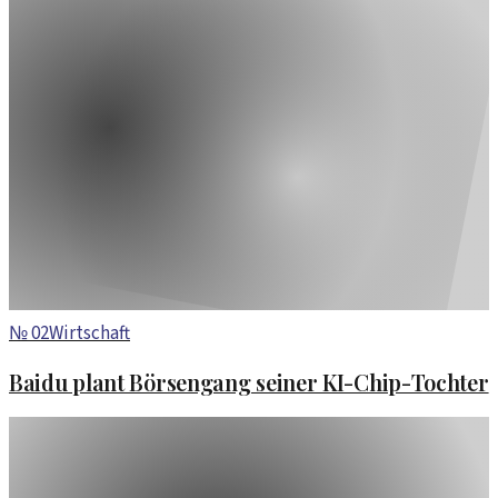
№
02
Wirtschaft
Baidu plant Börsengang seiner KI-Chip-Tochter