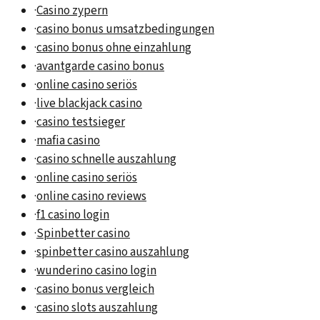
·
Casino zypern
·
casino bonus umsatzbedingungen
·
casino bonus ohne einzahlung
·
avantgarde casino bonus
·
online casino seriös
·
live blackjack casino
·
casino testsieger
·
mafia casino
·
casino schnelle auszahlung
·
online casino seriös
·
online casino reviews
·
f1 casino login
·
Spinbetter casino
·
spinbetter casino auszahlung
·
wunderino casino login
·
casino bonus vergleich
·
casino slots auszahlung