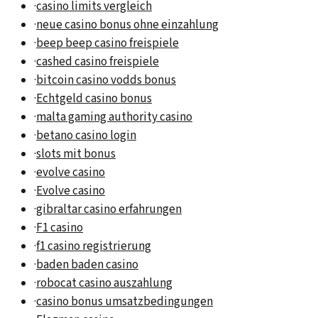
·
casino limits vergleich
·
neue casino bonus ohne einzahlung
·
beep beep casino freispiele
·
cashed casino freispiele
·
bitcoin casino vodds bonus
·
Echtgeld casino bonus
·
malta gaming authority casino
·
betano casino login
·
slots mit bonus
·
evolve casino
·
Evolve casino
·
gibraltar casino erfahrungen
·
F1 casino
·
f1 casino registrierung
·
baden baden casino
·
robocat casino auszahlung
·
casino bonus umsatzbedingungen