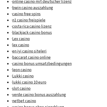
·
online casino mit deutscher lizenz
·
bwin casino auszahlung
·
casino free spins
·
n1 casino freispiele
·
costa rica casino lizenz
·
blackjack casino bonus
·
Lex casino
·
lex casino
·
en iyi casino siteleri
·
baccarat casino online
·
casino bonus umsatzbedingungen
·
leon casino
·
Lukki casino
·
lukki casino 10 euro
·
slot casino
·
verde casino bonus auszahlung
·
netbet casino