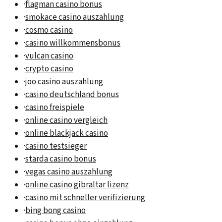
·
flagman casino bonus
·
smokace casino auszahlung
·
cosmo casino
·
casino willkommensbonus
·
vulcan casino
·
crypto casino
·
joo casino auszahlung
·
casino deutschland bonus
·
casino freispiele
·
online casino vergleich
·
online blackjack casino
·
casino testsieger
·
starda casino bonus
·
vegas casino auszahlung
·
online casino gibraltar lizenz
·
casino mit schneller verifizierung
·
bing bong casino