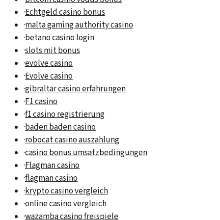
·
Echtgeld casino bonus
·
malta gaming authority casino
·
betano casino login
·
slots mit bonus
·
evolve casino
·
Evolve casino
·
gibraltar casino erfahrungen
·
F1 casino
·
f1 casino registrierung
·
baden baden casino
·
robocat casino auszahlung
·
casino bonus umsatzbedingungen
·
Flagman casino
·
flagman casino
·
krypto casino vergleich
·
online casino vergleich
·
wazamba casino freispiele