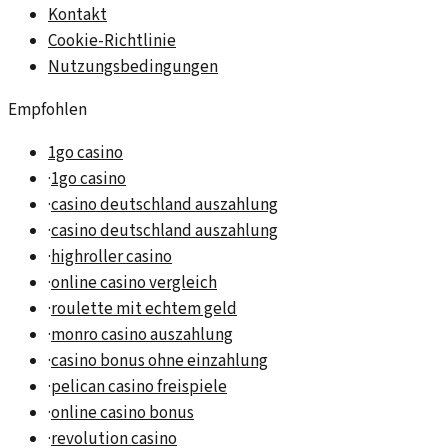
Kontakt
Cookie-Richtlinie
Nutzungsbedingungen
Empfohlen
1go casino
·
1go casino
·
casino deutschland auszahlung
·
casino deutschland auszahlung
·
highroller casino
·
online casino vergleich
·
roulette mit echtem geld
·
monro casino auszahlung
·
casino bonus ohne einzahlung
·
pelican casino freispiele
·
online casino bonus
·
revolution casino