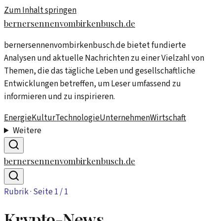
Zum Inhalt springen
bernersennenvombirkenbusch.de
bernersennenvombirkenbusch.de bietet fundierte
Analysen und aktuelle Nachrichten zu einer Vielzahl von
Themen, die das tägliche Leben und gesellschaftliche
Entwicklungen betreffen, um Leser umfassend zu
informieren und zu inspirieren.
Energie
Kultur
Technologie
Unternehmen
Wirtschaft
Weitere
bernersennenvombirkenbusch.de
Rubrik · Seite
1
/
1
Krypto-News