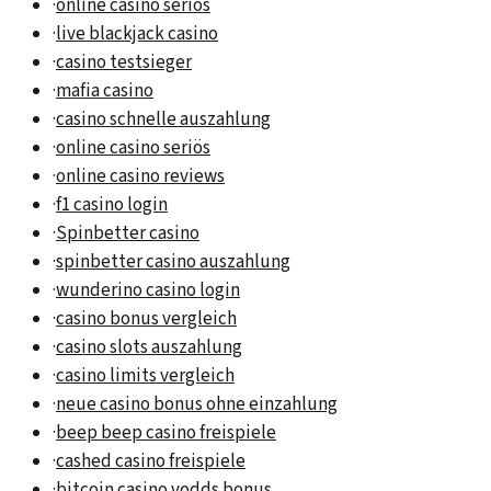
·
online casino seriös
·
live blackjack casino
·
casino testsieger
·
mafia casino
·
casino schnelle auszahlung
·
online casino seriös
·
online casino reviews
·
f1 casino login
·
Spinbetter casino
·
spinbetter casino auszahlung
·
wunderino casino login
·
casino bonus vergleich
·
casino slots auszahlung
·
casino limits vergleich
·
neue casino bonus ohne einzahlung
·
beep beep casino freispiele
·
cashed casino freispiele
·
bitcoin casino vodds bonus