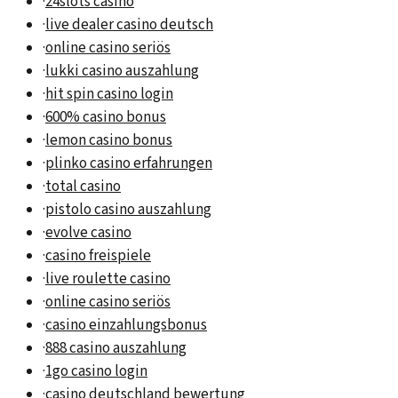
·
24slots casino
·
live dealer casino deutsch
·
online casino seriös
·
lukki casino auszahlung
·
hit spin casino login
·
600% casino bonus
·
lemon casino bonus
·
plinko casino erfahrungen
·
total casino
·
pistolo casino auszahlung
·
evolve casino
·
casino freispiele
·
live roulette casino
·
online casino seriös
·
casino einzahlungsbonus
·
888 casino auszahlung
·
1go casino login
·
casino deutschland bewertung