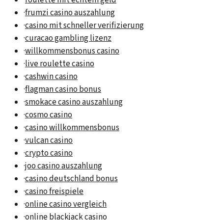
·
roulette mit echtem geld
·
frumzi casino auszahlung
·
casino mit schneller verifizierung
·
curacao gambling lizenz
·
willkommensbonus casino
·
live roulette casino
·
cashwin casino
·
flagman casino bonus
·
smokace casino auszahlung
·
cosmo casino
·
casino willkommensbonus
·
vulcan casino
·
crypto casino
·
joo casino auszahlung
·
casino deutschland bonus
·
casino freispiele
·
online casino vergleich
·
online blackjack casino