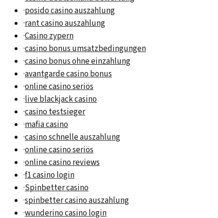
·
posido casino auszahlung
·
rant casino auszahlung
·
Casino zypern
·
casino bonus umsatzbedingungen
·
casino bonus ohne einzahlung
·
avantgarde casino bonus
·
online casino seriös
·
live blackjack casino
·
casino testsieger
·
mafia casino
·
casino schnelle auszahlung
·
online casino seriös
·
online casino reviews
·
f1 casino login
·
Spinbetter casino
·
spinbetter casino auszahlung
·
wunderino casino login