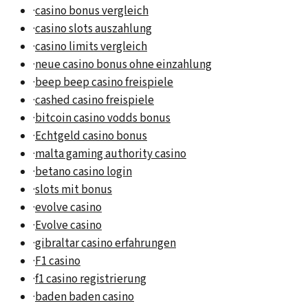
·
casino bonus vergleich
·
casino slots auszahlung
·
casino limits vergleich
·
neue casino bonus ohne einzahlung
·
beep beep casino freispiele
·
cashed casino freispiele
·
bitcoin casino vodds bonus
·
Echtgeld casino bonus
·
malta gaming authority casino
·
betano casino login
·
slots mit bonus
·
evolve casino
·
Evolve casino
·
gibraltar casino erfahrungen
·
F1 casino
·
f1 casino registrierung
·
baden baden casino