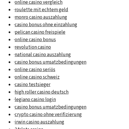
·
online casino vergleich
·
roulette mit echtem geld
·
monro casino auszahlung
·
casino bonus ohne einzahlung
·
pelican casino freispiele
·
online casino bonus
·
revolution casino
·
national casino auszahlung
·
casino bonus umsatzbedingungen
·
online casino seriös
·
online casino schweiz
·
casino testsieger
·
high roller casino deutsch
·
legiano casino login
·
casino bonus umsatzbedingungen
·
crypto casino ohne verifizierung
·
irwin casino auszahlung