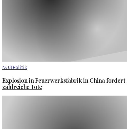
№
01
Politik
Explosion in Feuerwerksfabrik in China fordert
zahlreiche Tote