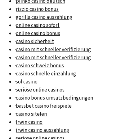
·
plinko casino deutsch
·
rizzio casino bonus
·
gorilla casino auszahlung
·
online casino sofort
·
online casino bonus
·
casino sicherheit
·
casino mit schneller verifizierung
·
casino mit schneller verifizierung
·
casino schweiz bonus
·
casino schnelle einzahlung
·
sol casino
·
seriöse online casinos
·
casino bonus umsatzbedingungen
·
bassbet casino freispiele
·
casino siteleri
·
Irwin casino
·
irwin casino auszahlung
·
seriöse online casinos