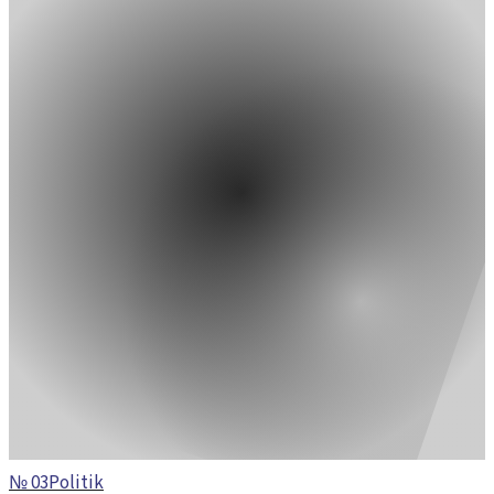
№
03
Politik