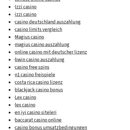
·
Izzi casino
·
izzi casino
·
casino deutschland auszahlung
·
casino limits vergleich
·
Magius casino
·
magius casino auszahlung
·
online casino mit deutscher lizenz
·
bwin casino auszahlung
·
casino free spins
·
n1 casino freispiele
·
costa rica casino lizenz
·
blackjack casino bonus
·
Lex casino
·
lex casino
·
en iyi casino siteleri
·
baccarat casino online
·
casino bonus umsatzbedingungen